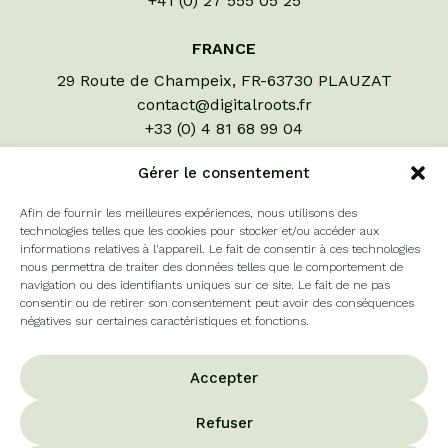
+41 (0) 27 555 05 25
FRANCE
29 Route de Champeix, FR-63730 PLAUZAT
contact@digitalroots.fr
+33 (0) 4 81 68 99 04
LIENS UTILES
Gérer le consentement
Évaluons vos cultures
Afin de fournir les meilleures expériences, nous utilisons des
A propos
technologies telles que les cookies pour stocker et/ou accéder aux
informations relatives à l'appareil. Le fait de consentir à ces technologies
Contact
nous permettra de traiter des données telles que le comportement de
Offres d'emploi
navigation ou des identifiants uniques sur ce site. Le fait de ne pas
Conditions générales
consentir ou de retirer son consentement peut avoir des conséquences
négatives sur certaines caractéristiques et fonctions.
RÉSEAUX SOCIAUX
Accepter
Refuser