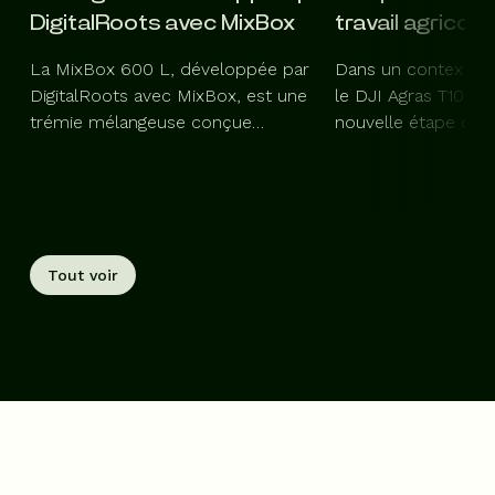
DigitalRoots avec MixBox
travail agricole
La MixBox 600 L, développée par
Dans un contexte ag
DigitalRoots avec MixBox, est une
le DJI Agras T100 
trémie mélangeuse conçue…
nouvelle étape dan
Tout voir