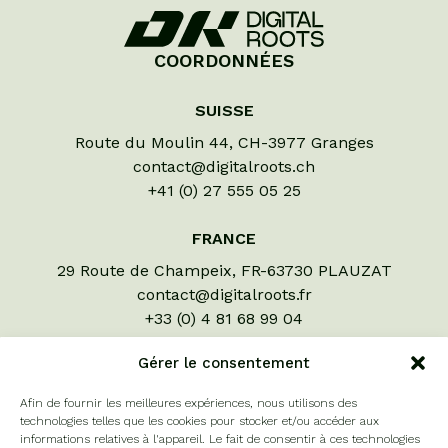
COORDONNÉES
SUISSE
Route du Moulin 44, CH-3977 Granges
contact@digitalroots.ch
+41 (0) 27 555 05 25
FRANCE
29 Route de Champeix, FR-63730 PLAUZAT
contact@digitalroots.fr
+33 (0) 4 81 68 99 04
LIENS UTILES
Gérer le consentement
Évaluons vos cultures
Afin de fournir les meilleures expériences, nous utilisons des
A propos
technologies telles que les cookies pour stocker et/ou accéder aux
informations relatives à l'appareil. Le fait de consentir à ces technologies
Contact